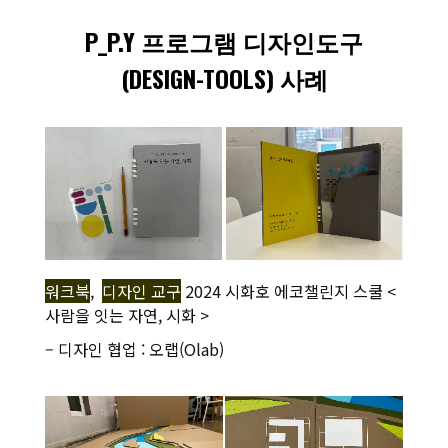
P_P.Y 프로그램 디자인도구
(DESIGN-TOOLS) 사례
워크북
,
디자인 교구
2024 시화호 에코챌린지 스쿨 <
사람을 잇는 자연, 시화 >
– 디자인 협업 : 오랩(Olab)